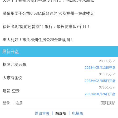
又降了！福州房贷利率迎"3.7时代"！创2009年来新低
融侨集团子公司6.58亿贷款违约 涉及福州一在建楼盘
福州出现"提前还贷潮"！银行：​最长要排队7个月！
重大利好！事关福州住房公积金新规划！
最新开盘
28000元/㎡
榕发北源云筑
2023年05月13日开盘
31000元/㎡
大东海玺悦
2023年02月05日开盘
37300元/㎡
建发·玺云
2022年08月26日开盘
登录
注册
回到顶部
返回首页
丨
触屏版
丨
电脑版