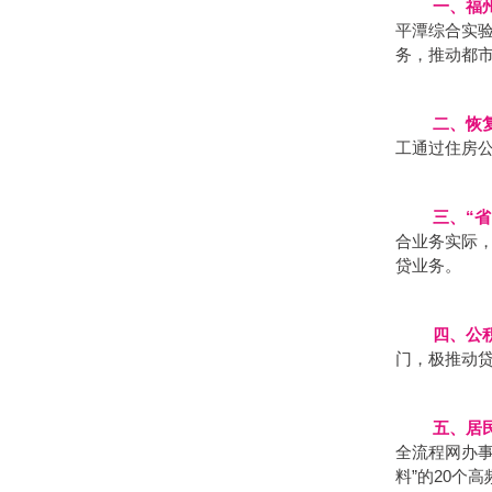
一、福
平潭综合实验
务，推动都
二、恢
工通过住房
三、“
合业务实际
贷业务。
四、公
门，极推动贷
五、居
全流程网办事
料”的20个