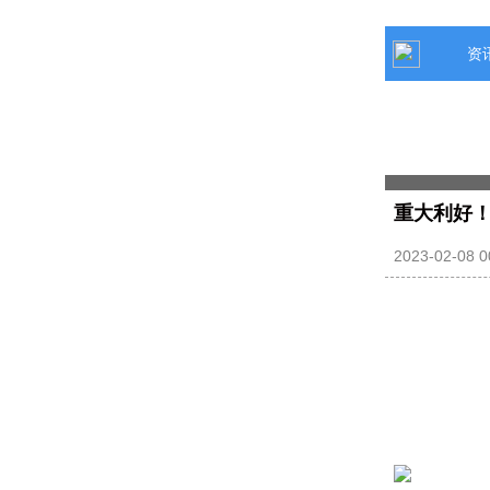
资
重大利好