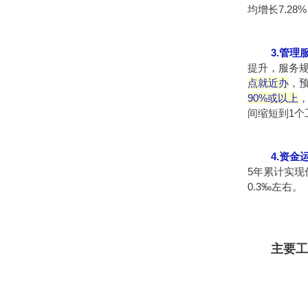
均增长7.28
3.管
提升，服务
点就近办
，
90%或以上
间缩短到1个
4.资
5年累计实现
0.3‰左右。
主要工