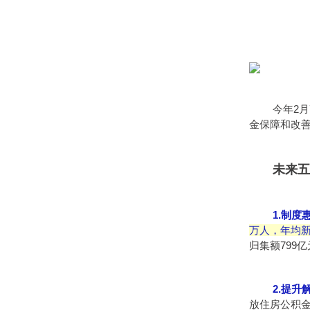
今年2月
金保障和改
未来五
1.制
万人，年均新
归集额799
2.提
放住房公积金