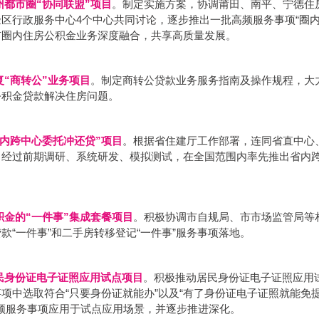
州都市圈“协同联盟”项目
。制定实施方案，协调莆田、南平、宁德住
区行政服务中心4个中心共同讨论，逐步推出一批高频服务事项“圈内
市圈内住房公积金业务深度融合，共享高质量发展。
复“商转公”业务项目
。制定商转公贷款业务服务指南及操作规程，大
公积金贷款解决住房问题。
省内跨中心委托冲还贷”项目
。根据省住建厅工作部署，连同省直中心
，经过前期调研、系统研发、模拟测试，在全国范围内率先推出省内
积金的“一件事”集成套餐项目
。积极协调市自规局、市市场监管局等
款“一件事”和二手房转移登记“一件事”服务事项落地。
民身份证电子证照应用试点项目
。积极推动居民身份证电子证照应用试
项中选取符合“只要身份证就能办”以及“有了身份证电子证照就能免
高频服务事项应用于试点应用场景，并逐步推进深化。