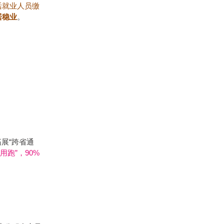
活就业人员缴
居稳业
。
展“跨省通
用跑”，90%