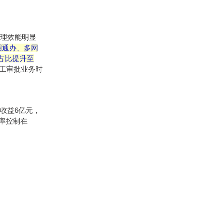
管理效能明显
圈通办、多网
项占比提升至
人工审批业务时
收益6亿元，
期率控制在