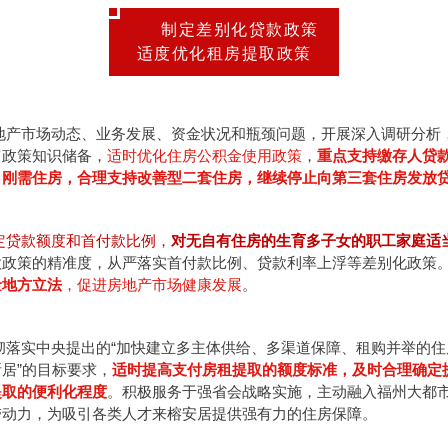
制定差别化贷款政策
适度优化租房提取政策
地产市场动态、业务发展、资金状况和瓶颈问题，开展深入调研分析
富政策知识储备，
适时优化住房公积金使用政策
，
重点支持缴存人贷
、刚需住房，合理支持改善型二套住房，继续停止向第三套住房发放
定贷款额度和首付款比例，
对无自有住房的生育多子女的职工家庭适
款政策的精准度，从严落实首付款比例、贷款利率上浮等差别化政策
金地方立法
，促进房地产市场健康发展
。
彻落实中央提出的“加快建立多主体供给、多渠道保障、租购并举的住
居”的目标要求，
适时提高支付房租提取的额度标准，及时合理确定
提取的便利化程度
。积极服务于强省会战略实施，主动融入福州大都
带动力，为吸引各类人才来榕安居提供强有力的住房保障。