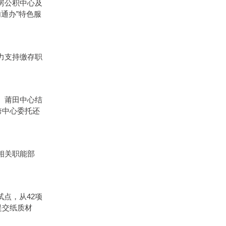
房公积中心及
通办”特色服
力支持缴存职
、莆田中心结
跨中心委托还
相关职能部
点，从42项
提交纸质材