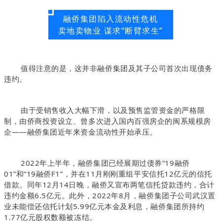
融侨集团陷入流动性危机
卖地卖物业 谋求“断臂求生”
值得注意的是，这并非融侨集团及其子公司首次出现债务
违约。
由于受销售收入大幅下滑，以及预售监管资金的严格限
制，由侨商投资设立、曾多次进入国内百强房企的闽系规模房
企——融侨集团近年来资金流动性开始承压。
2022年上半年，融侨集团已经展期过债券“19融侨
01”和“19融侨F1”，并在11月刚刚重组平安信托12亿元的信托
借款。同年
12月14日晚，融侨又宣布两笔信托贷款违约，合计
违约金额6.5亿元。此外，
2022年8月，融侨集团子公司武汉置
业未能偿还信托计划5.99亿元本金及利息，融侨集团所持约
1.77亿元股权数额被冻结。