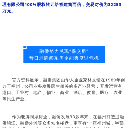
理有限公司100%股权转让给福建简而信
，
交易对价为32253
万元
。
融侨努力兑现“保交房”
昔日老牌闽系房企能否度过危机
官方资料显示，融侨集团由华人企业家林文镜在1989年创
办于福州，公司业务发展民生相关的多产业经营，开发运营有
港口、工业村、地产、物业、商业、酒店、教育、医疗、农业
等民生产业。
作为老牌闽系房企，融侨发展30多年来，在福州打造过融
侨锦江、融侨外滩等众多知名楼盘，更享有“一座福州城，半部