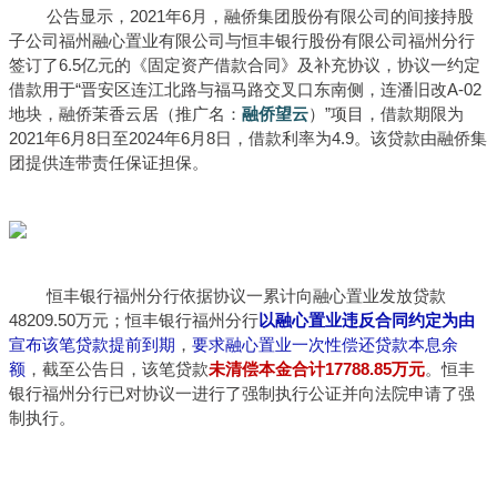
公告显示，2021年6月，融侨集团股份有限公司的间接持股
子公司福州融心置业有限公司与恒丰银行股份有限公司福州分行
签订了6.5亿元的《固定资产借款合同》及补充协议，协议一约定
借款用于“晋安区连江北路与福马路交叉口东南侧，连潘旧改A-02
地块，融侨茉香云居（推广名：
融侨望云
）”项目，借款期限为
2021年6月8日至2024年6月8日，借款利率为4.9。该贷款由融侨集
团提供连带责任保证担保。
恒丰银行福州分行依据协议一累计向融心置业发放贷款
48209.50万元；恒丰银行福州分行
以融心置业违反合同约定为由
宣布该笔贷款提前到期
，
要求融心置业一次性偿还贷款本息余
额
，截至公告日，该笔贷款
未清偿本金合计17788.85万元
。恒丰
银行福州分行已对协议一进行了强制执行公证并向法院申请了强
制执行。