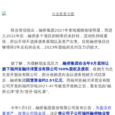
联合资信指出，
融侨集团2021年拿地规模收缩明显，而进
入2022年后，融侨多个项目的销售仍未好转，流动性持续紧
张，所以不得不选择债券展期以及资产出售。目前融侨项目仅
够维持2年左右的去化，2023年面临的兑付压力仍较大。
据了解，为缓解现金流压力，
融侨集团在去年9月底转让
旗下福州首融沣泽置业有限公司100%股权及债权
，收购方为北
京首开股份有限公司，部分收购意向金以债务抵销方式结算
后，融侨集团
回笼资金约2.91亿元
。而福州首融沣泽置业有限
公司开发的福州宗地2021-41号被首开收购之后，案名也由“融
侨云津”变为“首开·端礼著”。
今年1月5日，融侨集团股份有限公司发布公告，
为盘活存
量资产
，
改善公司现金流
，决定
将公司子公司福州融侨物业管