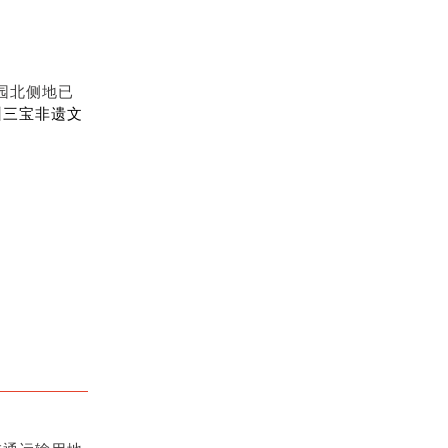
园北侧地已
州三宝非遗文