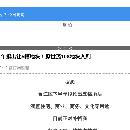
>
讯
今日要闻
年拟出让5幅地块！原世茂108地块入列
2023-07-04 00:15 蓝房网整理
据悉
台江区下半年拟推出五幅地块
涵盖住宅、商业、商务、文化等用途
目前正对外招商