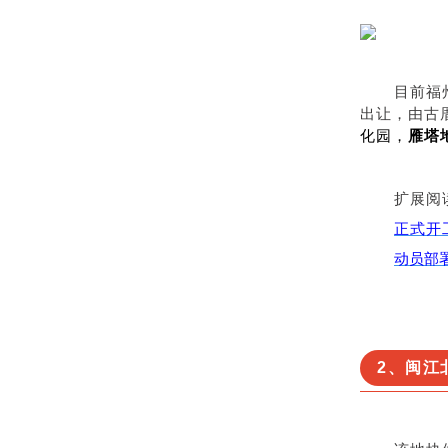
目前福
出让，由古
化园，
雁塔
扩展阅
正式开
动员部
2、闽江