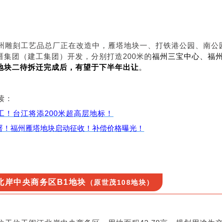
州雕刻工艺品总厂正在改造中，雁塔地块一、打铁港公园、南公
厝集团（建工集团）开发，分别打造200米的
福州三宝中心、福
地块二待拆迁完成后，有望于下半年出让
。
读：
工！台江将添200米超高层地标！
署！福州雁塔地块启动征收！补偿价格曝光！
北岸中央商务区B1地块
（原世茂108地块）