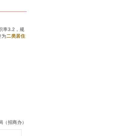
率3.2，规
整为
二类居住
局（
招商办）