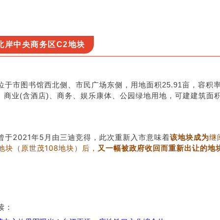
北岸中央商务区C2地块
位于市图书馆西北侧、市民广场东侧，用地面积25.91亩，容积率1.
、商业(含酒店)、商务、娱乐康体、公园绿地用地，可建建筑面积约
曾于2021年5月由三迪竞得，此次重新入市意味着
该地块成为
继
地块（原世茂108地块）后，
又一幅被政府收回而重新出让的地
读：