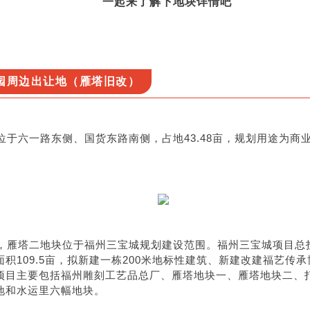
一起来了解下地块详情吧
园周边出让地（雁塔旧改）
位于六一路东侧、国货东路南侧，占地43.48亩，规划用途为商
，雁塔二地块位于福州三宝城规划建设范围。福州三宝城项目总投资
积109.5亩，拟新建一栋200米地标性建筑、新建改建福艺传承
项目主要包括福州雕刻工艺品总厂、雁塔地块一、雁塔地块二、
地和水运里六幅地块。