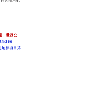
交通运输用地
题，世茂公
至360
进地标项目落