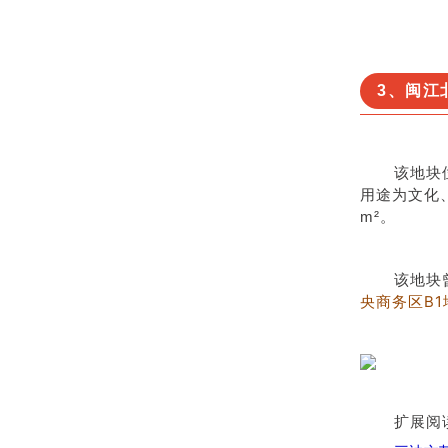
3、闽江
该地块
用途为文化
m²。
该地块
央商务区B1
扩展阅