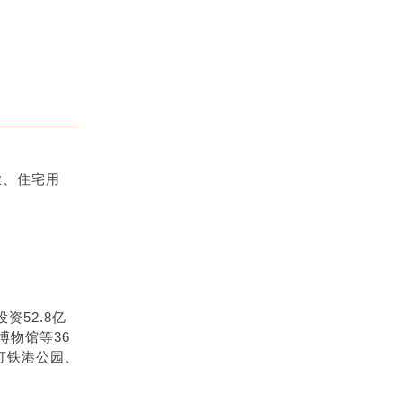
业、住宅用
52.8亿
博物馆等36
打铁港公园、