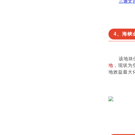
三迪文
4、海峡
该地块
地
，现状为
地效益最大