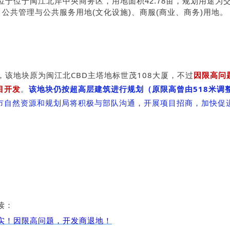
位于位于闽江北岸中央商务区，用地面积42.78亩，规划用途为
、公共管理与公共服务用地(文化设施)、商服(商业、商务)用地。
，该地块原为闽江北CBD主塔地标世茂108大厦，不过
因限高问
目开发
。
该地块仍按超高层建筑进行规划（原限高曾由518米调整
市自然资源和规划局将积极与部队沟通，开展项目招商，加快促
读：
实！因限高问题，开发商退地！