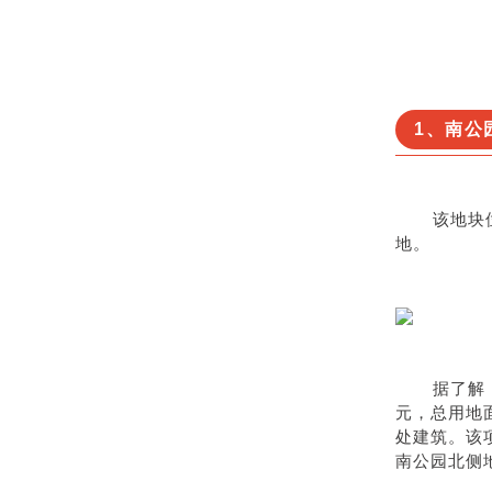
1、南公
该地块
地。
据了解
元，总用地面
处建筑。该
南公园北侧