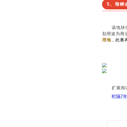
5、海峡
该地块
划用途为商业
用地
，此番
扩展阅
时隔7