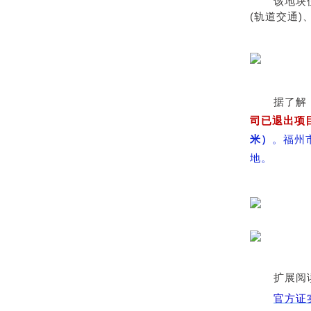
该地块
(轨道交通)
据了解
司已退出项
米）
。
福州
地
。
扩展阅
官方证