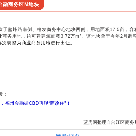
金融商务区M地块
位于鳌峰
路南侧、榕发商务中心地块西侧，用地面积17.5亩，容积
商务用地，约可建建筑面积3.72万m²。
该地块曾于今年
2月调
再次调整为商业商务用地进行出让。
读：
年，福州金融街CBD再现“商改住”！
蓝房网整理自
台江
区商务