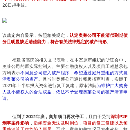
26日起生效。
该裁定内容显示，按照相关规定，
认定奥莱公司不能清偿到期债
务且明显缺乏清偿能力，符合有关法律规定的破产情形
。
福建省高院的相关文书表明，在本案原审组织的听证会中，
奥莱公司的原实际控制人、主要金融债权人以及项目工程总承包
方均表示
不同意公司进入破产程序，希望通过庭外重组的方式盘
活奥莱公司的资产
。且当时奥莱公司通过积极招商引资，实际于
2021年上半年投入资金进行复工复建，原审法院
为维护广大购房
人及小债权人的合法权益，依法不予受理奥莱公司的破产清算申
请
。
但
到了2021年底，奥莱项目再次停工
，且由于受到
深圳P2P
刑事案件影响
，
后续资金无法及时到位，项目的复工复建以及预
重整清算工作均陷入僵局
。至此，案件相关情况已发生变化，故