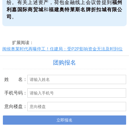
纷。有关上述资产，荷包金融线上会议曾提到
福州
利嘉国际商贸城
和
福建奥特莱斯名牌折扣城有限公
司
。
扩展阅读：
闽侯奥莱时代再曝停工！住建局：受P2P影响资金无法及时到位
团购报名
姓 名：
手机号码：
意向楼盘：
立即报名