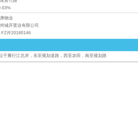
尾君竹路
0.03%
庚物业
州城开置业有限公司
FZ许20180146
位于雁行江北岸，东至规划道路，西至农田，南至规划路