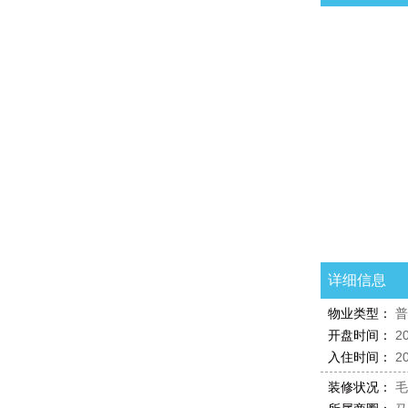
户型鉴赏
详细信息
物业类型：
普
开盘时间：
2
入住时间：
2
装修状况：
毛