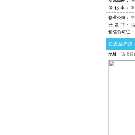
所属商圈：
马
绿 化 率：
3
物业公司：
中
开 发 商：
福
预售许可证：
位置及周边
地址：
该项目