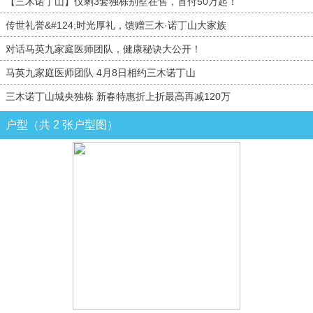
【三木诺丁山】仅剩3套独栋别墅在售，首付50万起！
传世礼誉&#124;时光厚礼，馈赠三木·诺丁山大家族
对话马英九家庭医师团队，健康秘诀大公开！
马英九家庭医师团队 4月8日相约三木诺丁山
三木诺丁山城央独栋 新春特惠折上折最高再减120万
户型（共 2 张户型图）