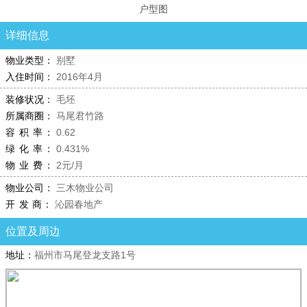
户型图
详细信息
物业类型：
别墅
入住时间：
2016年4月
装修状况：
毛坯
所属商圈：
马尾君竹路
容 积 率：
0.62
绿 化 率：
0.431%
物 业 费：
2元/月
物业公司：
三木物业公司
开 发 商：
沁园春地产
位置及周边
地址：
福州市马尾登龙支路1号