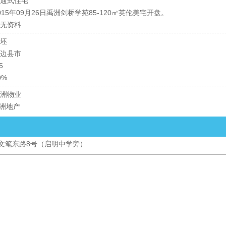
通式住宅
015年09月26日禹洲剑桥学苑85-120㎡英伦美宅开盘。
无资料
坯
边县市
5
0%
洲物业
洲地产
文笔东路8号（启明中学旁）