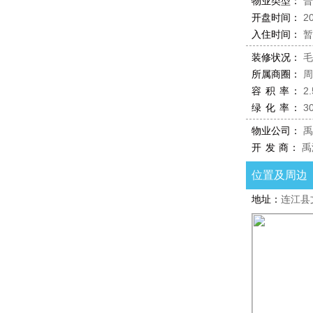
物业类型：
普
开盘时间：
2
入住时间：
暂
装修状况：
毛
所属商圈：
周
容 积 率：
2.
绿 化 率：
3
物业公司：
禹
开 发 商：
禹
位置及周边
地址：
连江县