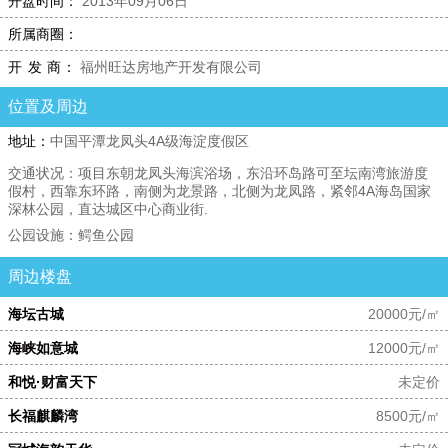
开盘时间：
2013年09月06日
所属商圈：
开 发 商：
福州旺达房地产开发有限公司
位置及周边
地址：
中国平潭龙凤头4A级海淀度假区
交通状况：
项目东朝龙凤头海滨浴场，东沿环岛路可至坛南湾旅游度
假村，西靠东环路，南侧为龙景路，北侧为龙凤路，紧邻4A海岛国家
深林公园，直达城区中心商业街.
公园设施：
鳄鱼公园
周边楼盘
海坛古城
20000元/㎡
海峡如意城
12000元/㎡
和悦·财富天下
未定价
长福麒麟湾
8500元/㎡