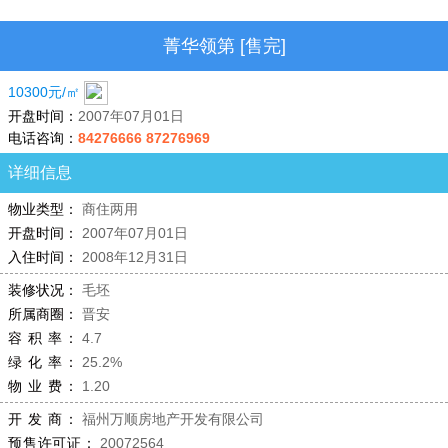
菁华领第 [售完]
10300元/㎡
开盘时间：
2007年07月01日
电话咨询：
84276666 87276969
详细信息
物业类型：
商住两用
开盘时间：
2007年07月01日
入住时间：
2008年12月31日
装修状况：
毛坯
所属商圈：
晋安
容 积 率：
4.7
绿 化 率：
25.2%
物 业 费：
1.20
开 发 商：
福州万顺房地产开发有限公司
预售许可证：
20072564