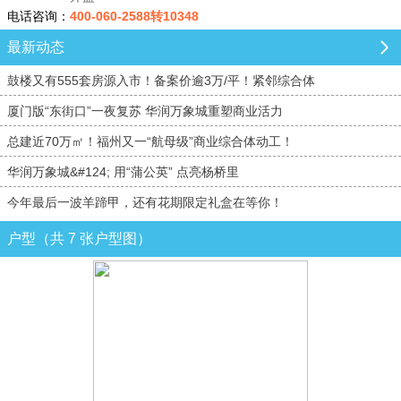
电话咨询：
400-060-2588转10348
最新动态
鼓楼又有555套房源入市！备案价逾3万/平！紧邻综合体
厦门版“东街口”一夜复苏 华润万象城重塑商业活力
总建近70万㎡！福州又一“航母级”商业综合体动工！
华润万象城&#124; 用“蒲公英” 点亮杨桥里
今年最后一波羊蹄甲，还有花期限定礼盒在等你！
户型（共 7 张户型图）