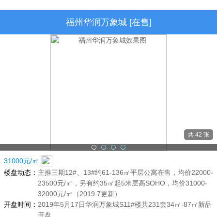
福州华润万象城 [在售]
共 42 张
31000元/㎡
楼盘动态：
主推三期12#、13#约61-136㎡平层公寓在售，均价22000-
23500元/㎡，另有约35㎡起5米层高SOHO，均价31000-
32000元/㎡（2019.7更新）
开盘时间：
2019年5月17日华润万象城S11#楼共231套34㎡-87㎡新品
开盘