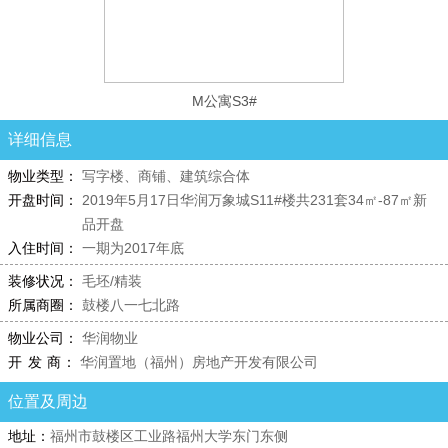
M公寓S3#
详细信息
物业类型：
写字楼、商铺、建筑综合体
开盘时间：
2019年5月17日华润万象城S11#楼共231套34㎡-87㎡新
品开盘
入住时间：
一期为2017年底
装修状况：
毛坯/精装
所属商圈：
鼓楼八一七北路
物业公司：
华润物业
开 发 商：
华润置地（福州）房地产开发有限公司
位置及周边
地址：
福州市鼓楼区工业路福州大学东门东侧