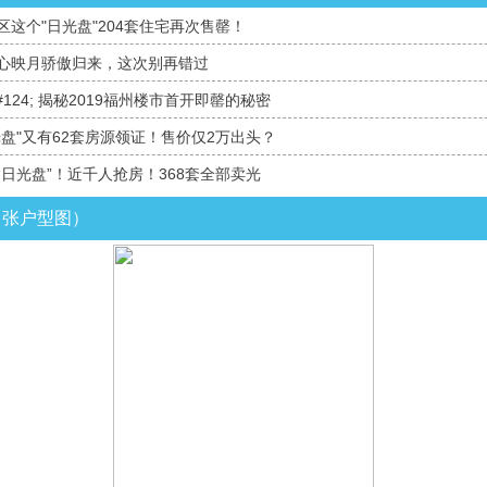
这个"日光盘"204套住宅再次售罄！
心映月骄傲归来，这次别再错过
#124; 揭秘2019福州楼市首开即罄的秘密
光盘"又有62套房源领证！售价仅2万出头？
“日光盘”！近千人抢房！368套全部卖光
0 张户型图）