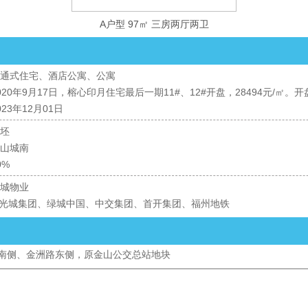
A户型 97㎡ 三房两厅两卫
通式住宅、酒店公寓、公寓
020年9月17日，榕心印月住宅最后一期11#、12#开盘，28494元/㎡。
023年12月01日
坯
山城南
0%
城物业
光城集团、绿城中国、中交集团、首开集团、福州地铁
南侧、金洲路东侧，原金山公交总站地块