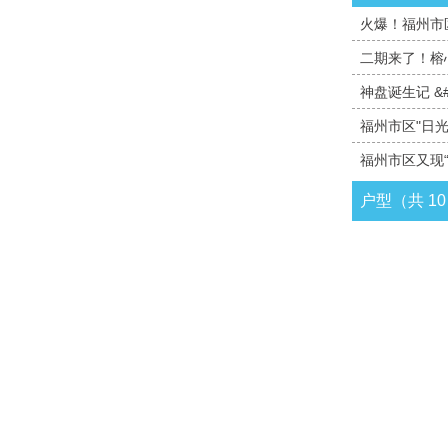
火爆！福州市区
二期来了！榕
神盘诞生记 &
福州市区"日
福州市区又现
户型（共 1