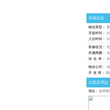
SOHO户型图
详细信息
物业类型：
普
开盘时间：
2
入住时间：
2
装修状况：
毛
所属商圈：
仓
绿 化 率：
3
物业公司：
绿
开 发 商：
阳
位置及周边
地址：
金祥路