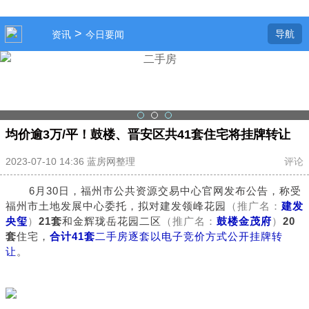
>
导航
资讯
今日要闻
均价逾3万/平！鼓楼、晋安区共41套住宅将挂牌转让
2023-07-10 14:36 蓝房网整理
评论
6月30日，福州市公共资源交易中心官网发布公告，称受
福州市土地发展中心委托，拟对建发领峰花园
（推广名：
建发
央玺
）
21套
和金辉珑岳花园二区
（推广名：
鼓楼金茂府
）
20
套
住宅，
合计41套
二手房逐套以电子竞价方式公开挂牌转
让
。