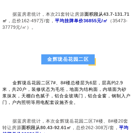
据蓝房君统计，本次21套转让房源
面积段从43.7-131.71
㎡
，总价162-497万/套，
平均挂牌单价36855元/㎡
（35473-
37779元/㎡）。
金辉珑岳花园二区
金辉珑岳花园二区7#、8#楼总楼层为6层，层高约2.9
米，共20户，装修状态为毛坯，地面为结构面，内墙面为砂
浆抹灰，天棚白色腻子，铝合金玻璃门，铝合金窗，钢制入户
门，户内照明等用电配套设施齐全。
据蓝房君统计，本次金辉珑岳花园二区7#楼、8#楼20套
转让房源
面积段从80.43-92.61㎡
，总价262-308万/套，
平均