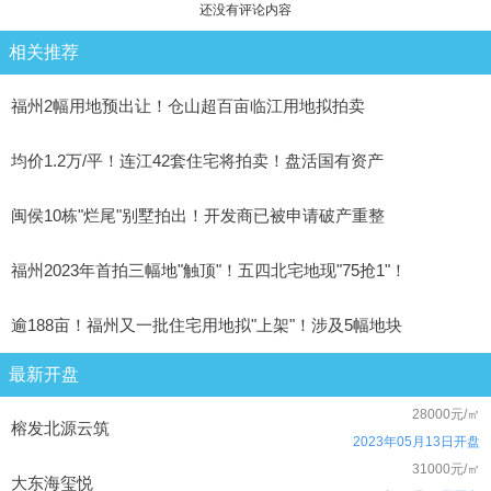
还没有评论内容
相关推荐
福州2幅用地预出让！仓山超百亩临江用地拟拍卖
均价1.2万/平！连江42套住宅将拍卖！盘活国有资产
闽侯10栋"烂尾"别墅拍出！开发商已被申请破产重整
福州2023年首拍三幅地"触顶"！五四北宅地现"75抢1"！
逾188亩！福州又一批住宅用地拟"上架"！涉及5幅地块
最新开盘
28000元/㎡
榕发北源云筑
2023年05月13日开盘
31000元/㎡
大东海玺悦