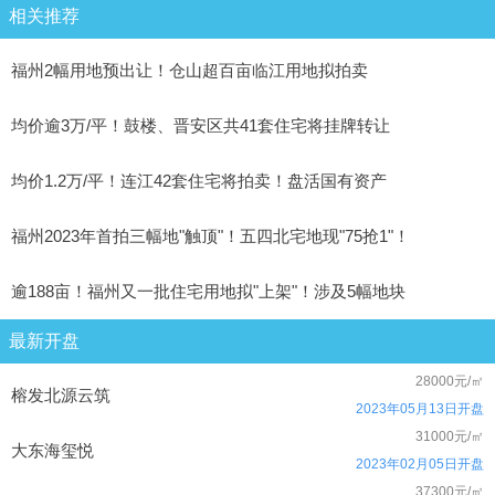
相关推荐
福州2幅用地预出让！仓山超百亩临江用地拟拍卖
均价逾3万/平！鼓楼、晋安区共41套住宅将挂牌转让
均价1.2万/平！连江42套住宅将拍卖！盘活国有资产
福州2023年首拍三幅地"触顶"！五四北宅地现"75抢1"！
逾188亩！福州又一批住宅用地拟"上架"！涉及5幅地块
最新开盘
28000元/㎡
榕发北源云筑
2023年05月13日开盘
31000元/㎡
大东海玺悦
2023年02月05日开盘
37300元/㎡