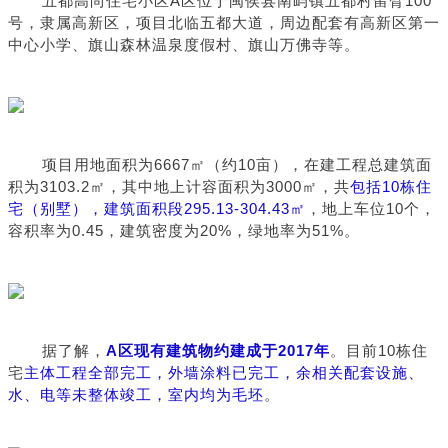
五都高尚住宅小区A区位于闽侯县南屿镇五都村留臂100
号，隶属高新区，项目北临五都大道，周边配套有高新区第一
中心小学、旗山森林温泉度假村、旗山万佛寺等。
项目用地面积为6667㎡（约10亩），在建工程总建筑面
积为3103.2㎡，其中地上计容面积为3000㎡，共
包括10栋住
宅（别墅），建筑面积段295.13-304.43㎡
，地上车位10个，
容积率为0.45，建筑密度为20%，绿地率为51%。
据了解，
A区现有建筑物约建成于2017年
。目前10栋住
宅
主体工程全部完工，外墙涂料已完工，余相关配套设施、
水、电等未整体竣工，室内均为毛坯
。