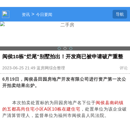
>
导航
资讯
今日要闻
闽侯10栋"烂尾"别墅拍出！开发商已被申请破产重整
2023-06-25 21:49 蓝房网综合整理
评论
6月19日，
闽侯县田园房地产开发有限公司进行资产第一次公
开拍卖结果出炉
。
本次拍卖处置标的为田园房地产名下位于
闽侯县南屿镇
的五都高尚住宅小区A区10栋在建住宅
，处置单位为该企业破
产清算管理人，监督单位为福州市闽侯县人民法院。