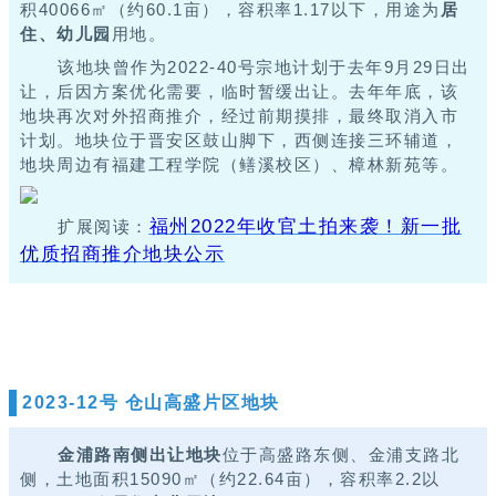
积40066㎡（约60.1亩），容积率1.17以下，用途为
居
住、幼儿园
用地。
该地块曾作为2022-40号宗地计划于去年9月29日出
让，后因方案优化需要，临时暂缓出让。
去年年底，该
地块再次对外招商推介，经过前期摸排，最终取消入市
计划。
地块位于晋安区鼓山脚下，西侧连接三环辅道，
地块周边有福建工程学院（鳝溪校区）、樟林新苑等。
福州2022年收官土拍来袭！新一批
扩展阅读：
优质招商推介地块公示
2023-12号 仓山高盛片区地块
金浦路南侧出让地块
位于
高盛路东侧、金浦支路北
侧，土地面积15090㎡（约22.64亩），容积率2.2以