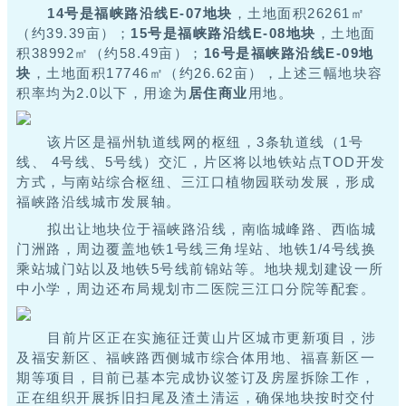
14号是福峡路沿线E-07地块
，土地面积26261㎡
（约39.39亩）；
15号是福峡路沿线E-08地块
，土地面
积38992㎡（约58.49亩）；
16号是福峡路沿线E-09地
块
，土地面积17746㎡（约26.62亩），上述三幅地块容
积率均为2.0以下，用途为
居住商业
用地。
该片区是福州轨道线网的枢纽，3条轨道线（1号
线、 4号线、5号线）交汇，片区将以地铁站点TOD开发
方式，与南站综合枢纽、三江口植物园联动发展，形成
福峡路沿线城市发展轴。
拟出让地块位于福峡路沿线，南临城峰路、西临城
门洲路，周边覆盖地铁1号线三角埕站、地铁1/4号线换
乘站城门站以及地铁5号线前锦站等。
地块规划建设一所
中小学，周边还布局规划市二医院三江口分院等配套。
目前片区正在
实施征迁黄山片区城市更新项目，涉
及福安新区、福峡路西侧城市综合体用地、福喜新区一
期等项目，目前已基本完成协议签订及房屋拆除工作，
正在组织开展拆旧扫尾及渣土清运，确保地块按时交付