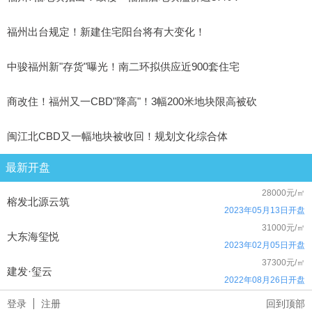
福州出台规定！新建住宅阳台将有大变化！
中骏福州新"存货"曝光！南二环拟供应近900套住宅
商改住！福州又一CBD"降高"！3幅200米地块限高被砍
闽江北CBD又一幅地块被收回！规划文化综合体
最新开盘
28000元/㎡
榕发北源云筑
2023年05月13日开盘
31000元/㎡
大东海玺悦
2023年02月05日开盘
37300元/㎡
建发·玺云
2022年08月26日开盘
登录
注册
回到顶部