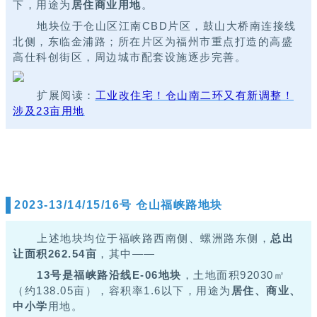
下，用途为
居住商业用地
。
地块位于仓山区江南CBD片区，鼓山大桥南连接线
北侧，东临金浦路；所在片区为福州市重点打造的高盛
高仕科创街区，周边城市配套设施逐步完善。
扩展阅读：
工业改住宅！仓山南二环又有新调整！
涉及23亩用地
2023-13/14/15/16号 仓山福峡路地块
上述地块均位于福峡路西南侧、螺洲路东侧，
总出
让面积262.54亩
，其中——
13号是福峡路沿线E-06地块
，土地面积92030㎡
（约138.05亩），容积率1.6以下，用途为
居住、商业、
中小学
用地。