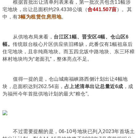
根据首批出让清单列表来看，第一批次共包含11幅涉
宅地块，出让总面积约29.4338公顷（
合441.507亩
）。其
中，
有
3幅为租赁住房用地
。
从供地布局来看，
台江区1幅、晋安区4幅、仓山区6
幅。
传统鼓台核心片区供应依旧稀缺，此番仅有1幅祖庙后
住宅地块，且非纯商地块。而五四北坂中路地块、东三环樟
林村地块均为“老面孔”，整体亮点不足。
值得一提的是，仓山城南福峡路西侧计划出让4幅地
块，总面积达到262.54亩，
占上述清单出让总量近6成
，成
为福州今年首批供地计划的最大“粮仓”。
不过需要提醒的是，06-10号地块已列入2023年首场土