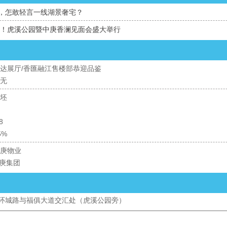
，怎敢轻言一线湖景奢宅？
起澜！虎溪公园暨中庚香澜见面会盛大举行
达展厅/香匯融江售楼部恭迎品鉴
无
坯
8
5%
庚物业
庚集团
环城路与福俱大道交汇处（虎溪公园旁）