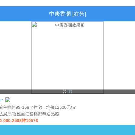
中庚香澜 [在售]
/㎡
前主推约99-168㎡住宅，均价12500元/㎡
达展厅/香匯融江售楼部恭迎品鉴
0-060-2588转10573