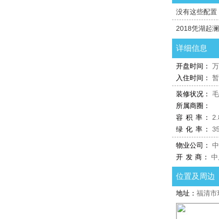
没有这些配置
2018凭湖
详细信息
开盘时间：
万
入住时间：
暂
装修状况：
毛
所属商圈：
容 积 率：
2.
绿 化 率：
3
物业公司：
中
开 发 商：
中
位置及周边
地址：
福清市