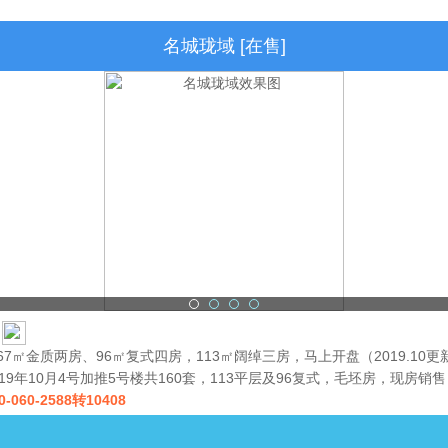
名城珑域 [在售]
67㎡金质两房、96㎡复式四房，113㎡阔绰三房，马上开盘（2019.10更
019年10月4号加推5号楼共160套，113平层及96复式，毛坯房，现房销售
0-060-2588转10408