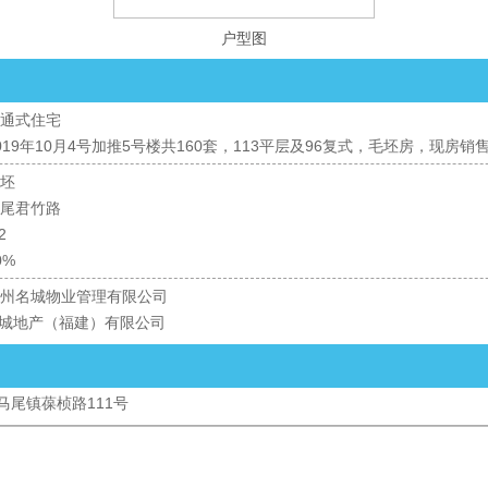
户型图
通式住宅
019年10月4号加推5号楼共160套，113平层及96复式，毛坯房，现房销
坯
尾君竹路
2
0%
州名城物业管理有限公司
城地产（福建）有限公司
马尾镇葆桢路111号