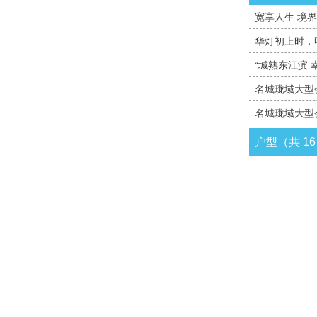
宽享人生 境界
华灯初上时，
“城熟东江滨 
名城珑域大型
名城珑域大型
户型（共 1