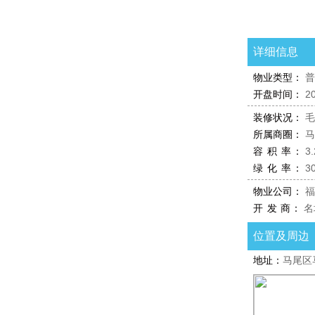
户型图
详细信息
物业类型：
普
开盘时间：
2
装修状况：
毛
所属商圈：
马
容 积 率：
3.
绿 化 率：
3
物业公司：
福
开 发 商：
名
位置及周边
地址：
马尾区