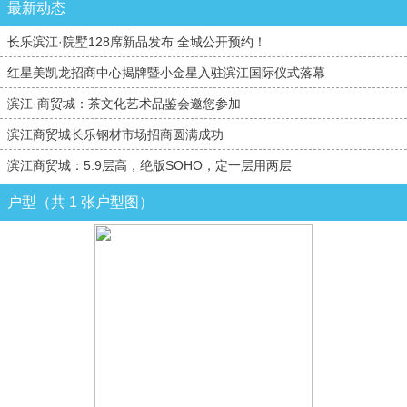
最新动态
长乐滨江·院墅128席新品发布 全城公开预约！
红星美凯龙招商中心揭牌暨小金星入驻滨江国际仪式落幕
滨江·商贸城：茶文化艺术品鉴会邀您参加
滨江商贸城长乐钢材市场招商圆满成功
滨江商贸城：5.9层高，绝版SOHO，定一层用两层
户型（共 1 张户型图）