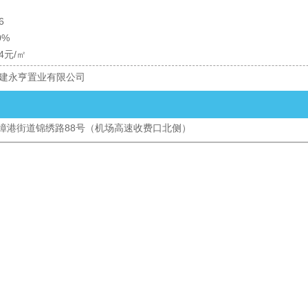
6
0%
.4元/㎡
建永亨置业有限公司
漳港街道锦绣路88号（机场高速收费口北侧）