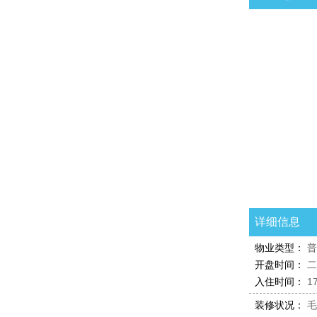
3室2厅2卫 140㎡
详细信息
物业类型：
普
开盘时间：
二
入住时间：
1
装修状况：
毛