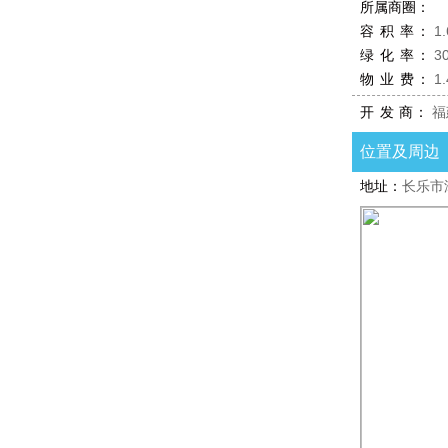
所属商圈：
容 积 率：
1.
绿 化 率：
3
物 业 费：
1
开 发 商：
福
位置及周边
地址：
长乐市