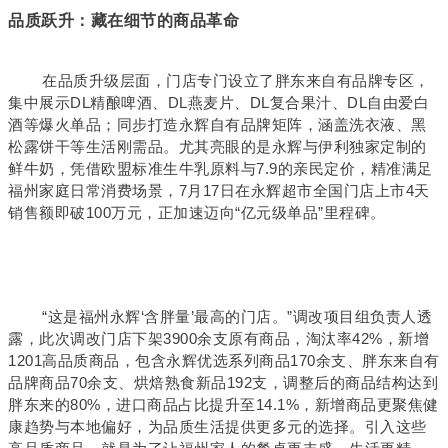
品质跃升：藏在细节的商品革命
在品质升级层面，门店专门设立了胖东来自有品牌专区，
集中展示DL精酿啤酒、DL燕麦片、DL复合果汁、DL自由爱白
酒等爆火单品；同步打造永辉自有品牌矩阵，涵盖洗衣液、黑
松露饼干等生活刚需品。尤其亮眼的是永辉与伊利独家定制的
鲜牛奶，凭借欧盟标准生牛乳原料与7.9的亲民定价，精准满足
福州家庭日常消费场景，7月17日在永辉超市全国门店上市4天
销售额即破100万元，正加速迈向“亿元级单品”里程碑。
“这是福州永辉‘含胖量’最高的门店。”调改项目组负责人透
露，此次调改门店下架3900余支原有商品，淘汰率42%，新增
1201高品质商品，包含永辉优选系列商品170余支、胖东来自有
品牌商品70余支、烘焙熟食新品192支，调整后的商品结构达到
胖东来的80%，进口商品占比提升至14.1%，新增商品更聚焦健
康趋势与本地偏好，为品质生活提供更多元的选择。引入这些