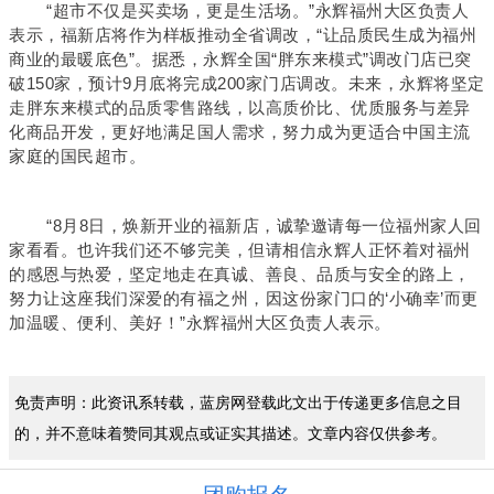
“超市不仅是买卖场，更是生活场。”永辉福州大区负责人
表示，福新店将作为样板推动全省调改，“让品质民生成为福州
商业的最暖底色”。据悉，永辉全国“胖东来模式”调改门店已突
破150家，预计9月底将完成200家门店调改。未来，永辉将坚定
走胖东来模式的品质零售路线，以高质价比、优质服务与差异
化商品开发，更好地满足国人需求，努力成为更适合中国主流
家庭的国民超市。
“8月8日，焕新开业的福新店，诚挚邀请每一位福州家人回
家看看。也许我们还不够完美，但请相信永辉人正怀着对福州
的感恩与热爱，坚定地走在真诚、善良、品质与安全的路上，
努力让这座我们深爱的有福之州，因这份家门口的‘小确幸’而更
加温暖、便利、美好！”永辉福州大区负责人表示。
免责声明：此资讯系转载，蓝房网登载此文出于传递更多信息之目
的，并不意味着赞同其观点或证实其描述。文章内容仅供参考。