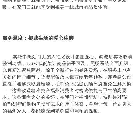
高品质商品，就是为了让福州家人的餐桌更丰盛、生活更精
致，在家门口就能享受到媲美一线城市的品质体验。
服务温度：榕城生活的暖心注脚
卖场中随处可见的人性化设计更显匠心。调改后卖场取消
强制动线，1.6米低货架让商品触手可及，照明系统全面升级，
光束精准聚焦商品。除了全新打造的品质卖场，在服务上也有
多处的匠心细节，货架配备放大镜方便老年顾客，连卷袋旁设
置湿手器解决取袋难题，毛巾类商品提供隔离袋避免生鲜污染
——这些改造精准契合福州消费者对购物便捷与卫生的高要
求。这些细微之处的关怀，是我们对福州街坊，特别是对”依
伯””依姆”们购物习惯和需求的用心体察，希望让每一位走进来
的福州家人，都能感受到被尊重和照顾的温暖。