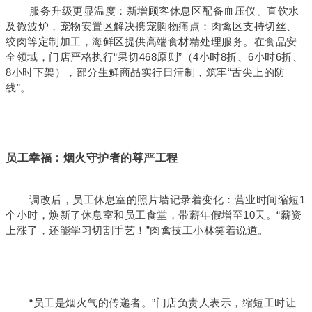
服务升级更显温度：新增顾客休息区配备血压仪、直饮水
及微波炉，宠物安置区解决携宠购物痛点；肉禽区支持切丝、
绞肉等定制加工，海鲜区提供高端食材精处理服务。在食品安
全领域，门店严格执行“果切468原则”（4小时8折、6小时6折、
8小时下架），部分生鲜商品实行日清制，筑牢“舌尖上的防
线”。
员工幸福：烟火守护者的尊严工程
调改后，员工休息室的照片墙记录着变化：营业时间缩短1
个小时，焕新了休息室和员工食堂，带薪年假增至10天。“薪资
上涨了，还能学习切割手艺！”肉禽技工小林笑着说道。
“员工是烟火气的传递者。”门店负责人表示，缩短工时让