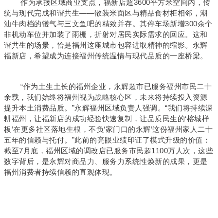
作为承接区域商业支点，福新店超3600平方米空间内，传
统与现代完成和谐共生——散装米面区与精品食材柜相邻，潮
汕牛肉档的镬气与三文鱼吧的精致并存。其停车场新增300余个
非机动车位并加装了雨棚，折射对居民实际需求的回应。这和
谐共生的场景，恰是福州这座城市包容进取精神的缩影。永辉
福新店，希望成为连接福州传统温情与现代品质的一座桥梁。
“作为土生土长的福州企业，永辉超市已服务福州市民二十
余载，我们始终将福州视为战略核心区，未来将持续投入资源
提升本土消费品质。”永辉福州区域负责人强调。“我们将持续深
耕福州，让福新店的成功经验快速复制，让品质民生的‘榕城样
板’在更多社区落地生根，不负‘家门口的永辉’这份福州家人二十
五年的信赖与托付。”此前的亮眼业绩印证了模式升级的价值：
截至7月底，福州区域的调改店已服务市民超1100万人次，这些
数字背后，是永辉对商品力、服务力系统性焕新的成果，更是
福州消费者持续信赖的直观体现。