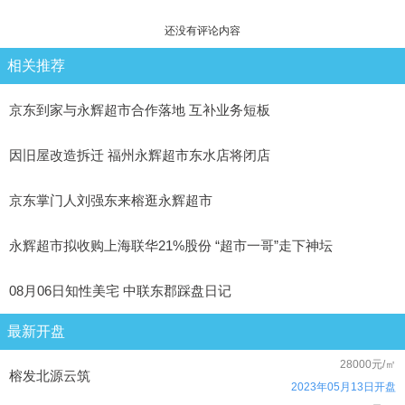
还没有评论内容
相关推荐
京东到家与永辉超市合作落地 互补业务短板
因旧屋改造拆迁 福州永辉超市东水店将闭店
京东掌门人刘强东来榕逛永辉超市
永辉超市拟收购上海联华21%股份 “超市一哥”走下神坛
08月06日知性美宅 中联东郡踩盘日记
最新开盘
28000元/㎡
榕发北源云筑
2023年05月13日开盘