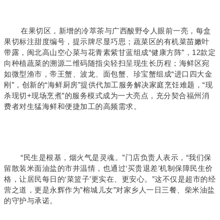
在果切区，新增的冷萃茶与广西酸野令人眼前一亮，每盒
果切标注甜度编号，提示牌尽显巧思；蔬菜区的有机菜苗嫩叶
带露，闽北高山空心菜与花青素紫甘蓝组成“健康方阵”，12款定
向种植蔬菜的溯源二维码随指尖轻扫呈现生长历程；海鲜区宛
如微型渔市，帝王蟹、波龙、面包蟹、珍宝蟹组成“进口四大金
刚”，创新的“海鲜厨房”提供代加工服务解决家庭烹饪难题，“现
杀现切+现场烹煮”的服务模式成为一大亮点，充分契合福州消
费者对生猛海鲜和便捷加工的高频需求。
“民生是根基，烟火气是灵魂。”门店负责人表示，“我们保
留散装米面油盐的市井温情，也通过‘买贵退差’机制保障民生价
格，让居民每日的‘菜篮子’更实在、更安心。”这不仅是超市的经
营之道，更是永辉作为”榕城儿女”对家乡人一日三餐、柴米油盐
的守护与承诺。