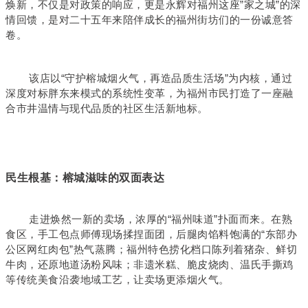
焕新，不仅是对政策的响应，更是永辉对福州这座”家之城”的深
情回馈，是对二十五年来陪伴成长的福州街坊们的一份诚意答
卷。
该店以“守护榕城烟火气，再造品质生活场”为内核，通过
深度对标胖东来模式的系统性变革，为福州市民打造了一座融
合市井温情与现代品质的社区生活新地标。
民生根基：榕城滋味的双面表达
走进焕然一新的卖场，浓厚的“福州味道”扑面而来。在熟
食区，手工包点师傅现场揉捏面团，后腿肉馅料饱满的“东部办
公区网红肉包”热气蒸腾；福州特色捞化档口陈列着猪杂、鲜切
牛肉，还原地道汤粉风味；非遗米糕、脆皮烧肉、温氏手撕鸡
等传统美食沿袭地域工艺，让卖场更添烟火气。