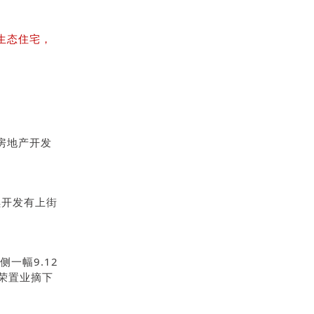
生态住宅，
房地产开发
续开发有
上街
一幅9.12
荣置业摘下