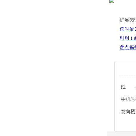
扩展阅
仅叫价
刚刚！
盘点福
姓 
手机号
意向楼