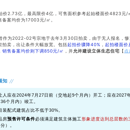
始价2.73亿，最高限价4亿，可售面积参考起始楼面价4823元
备案均价为17003元/㎡。
曾作为2022-02号宗地于去年3月30日拍卖，由于无人报名，
架拍卖，出让条件大幅放宽。包括
起拍价骤降40%
，
起拍楼面价
，
销售备案均价则下调850元/㎡
，并
允许建设立体生态住宅
【
点
须知
让人应在2024年7月27日前（交地起9个月内）开工；应在2027年
36个月内）竣工。
目装配式建筑占比不低于30%。
品房
预售许可条件
必须满足建筑主体施工
形象进度达到总层数的
部分）。