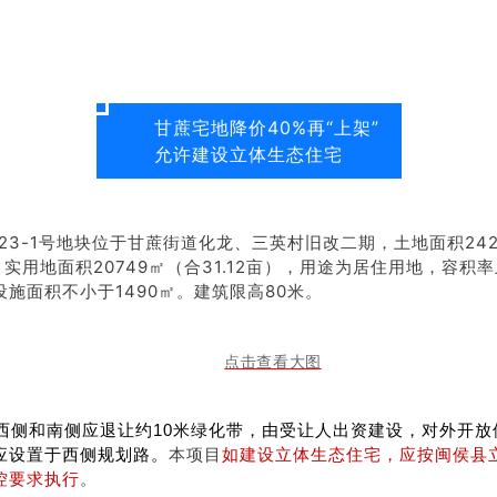
甘蔗宅地降价40%再“上架”
允许建设立体生态住宅
023-1号地块位于甘蔗街道化龙、三英村旧改二期，土地面积242
），实用地面积20749㎡（合31.12亩），用途为居住用地，容积率
施面积不小于1490㎡。建筑限高80米。
西侧和南侧应退让约10米绿化带，由受让人出资建设，对外开放
本项目
如建设立体生态住宅，应按闽侯县
应设置于西侧规划路。
控要求执行
。