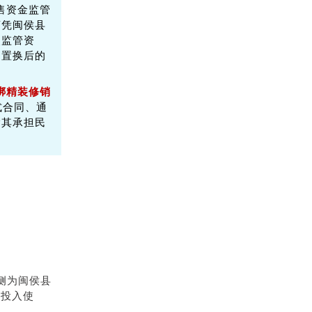
售资金监管
商凭闽侯县
点监管资
，置换后的
绑精装修销
式合同、通
除其承担民
侧为闽侯县
付投入使