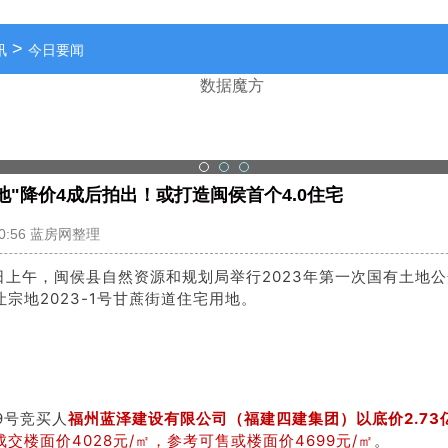
>
讯
今日要闻
地"降价4成后拍出！或打造闽侯首个4.0住宅
2023-06-27 00:56 蓝房网整理
日上午
，
闽侯县自然资源和规划局举行2023年第一次国有土地
宗地2023-1号甘蔗街道住宅用地。
9号竞买人
福州蓝泽建设有限公司（福建四建集团）以底价2.73
交楼面价4028元/㎡，参考可售或楼面价4699元/㎡
。