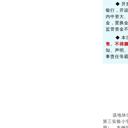
◆ 
银行，开
内中资大
金，置换金
监管资金不
◆ 
售、不得
知、声明
事责任等
该地块
第三实验小
用），东侧