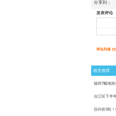
分享到：
发表评论
评论列表
(
0
相关推荐
福州7幅地块
台江区下半年
仅叫价3轮！