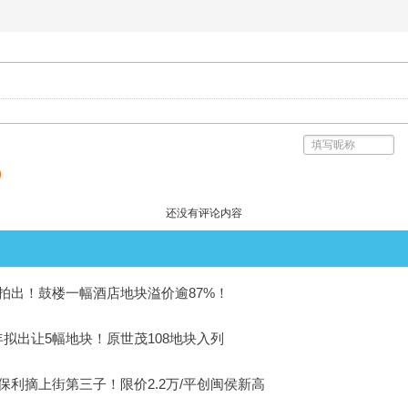
)
还没有评论内容
拍出！鼓楼一幅酒店地块溢价逾87%！
拟出让5幅地块！原世茂108地块入列
保利摘上街第三子！限价2.2万/平创闽侯新高