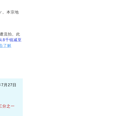
/㎡。本宗地
惨遭流拍。此
从8千锐减至
击了解
7月27日
三分之一