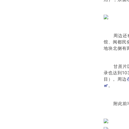
周边还
馆、闽都民
地块北侧有
甘蔗片
录也达到10
目）。
周边
㎡
。
附此前