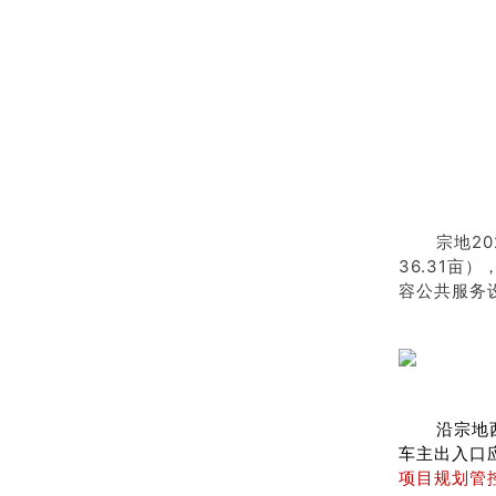
宗地2
36.31亩
容公共服务设
沿宗地
车主出入口
项目规划管