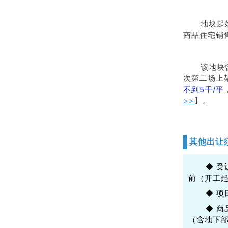
地块起
商品住宅销售
该地块
次第二场上
不到5千/平
>>
】。
其他出让
◆ 受
前（开工起
◆ 项
◆ 商
（含地下