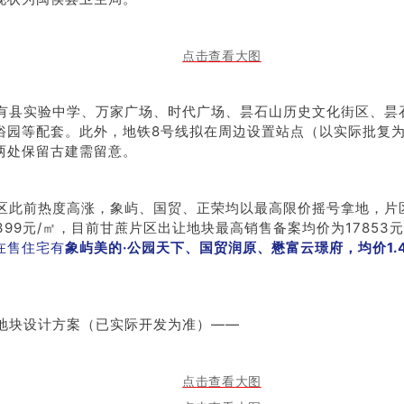
有县实验中学、万家广场、时代广场、昙石山历史文化街区、昙
俗园等配套。此外，地铁8号线拟在周边设置站点（以实际批复
两处保留古建需留意。
区此前热度高涨，象屿、国贸、正荣均以最高限价摇号拿地，片
399元/㎡，目前甘蔗片区出让地块最高销售备案均价为17853
在售住宅有
象屿美的·公园天下、国贸润原、懋富云璟府，均价1.4-
地块设计方案（已实际开发为准）——