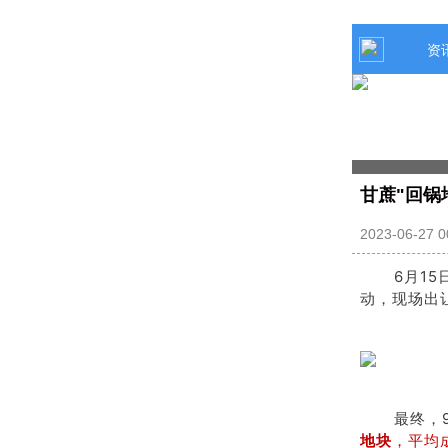
资
甘蔗"回锅
6月15
动，现场出让
最终，
地块
，平均成