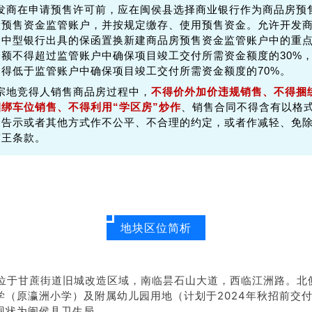
开发商在申请预售许可前，应在闽侯县选择商业银行作为商品房预
设预售资金监管账户，并按规定缴存、使用预售资金。
允许开发
、中型银行出具的保函置换新建商品房预售资金监管账户中的重
额不得超过监管账户中确保项目竣工交付所需资金额度的30%
得低于监管账户中确保项目竣工交付所需资金额度的70%。
本宗地竞得人销售商品房过程中，
不得价外加价违规销售、不得捆
捆绑车位销售
、不得利用“学区房”炒作
、销售合同不得含有以格
、告示或者其他方式作不公平、不合理的约定，或者作减轻、免
霸王条款。
地块区位简析
位于甘蔗街道旧城改造区域，南临昙石山大道，西临江洲路。北
学（原瀛洲小学）及附属幼儿园用地（计划于2024年秋招前交
现状为闽侯县卫生局。