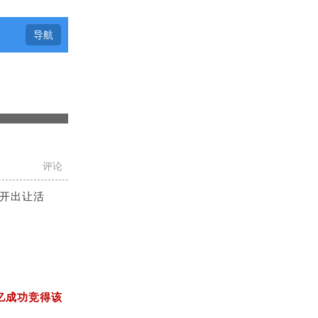
导航
评论
公开出让活
亿成功竞得该