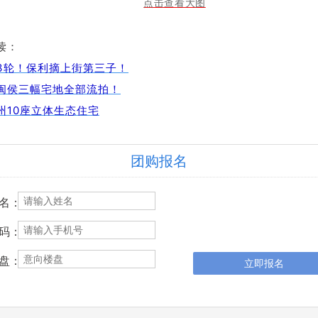
读：
3轮！保利摘上街第三子！
闽侯三幅宅地全部流拍！
州10座立体生态住宅
团购报名
名：
码：
盘：
立即报名