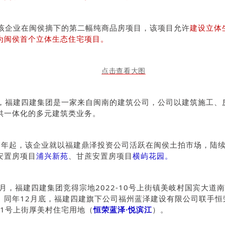
该企业在闽侯摘下的第二幅纯商品房项目，该项目允许
建设立体
为闽侯首个立体生态住宅项目。
，福建四建集团是一家来自闽南的建筑公司，公司以建筑施工、
供一体化的多元建筑类业务。
19年起，该企业就以福建鼎泽投资公司活跃在闽侯土拍市场，陆
安置房项目
浦兴新苑
、甘蔗
安置房项目
横屿花园。
0月，福建四建集团竞得宗地2022-10号上街镇美岐村国宾大道南侧
。
同年12月底，福建四建旗下公司福州蓝泽建设有限公司联手恒
-11号上街厚美村住宅用地（
恒荣蓝泽·悦滨江
）。