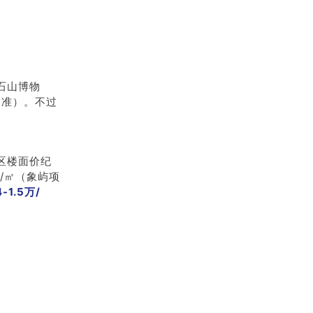
石山博物
为准）。不过
区楼面价纪
元/㎡（象屿项
1.5万/