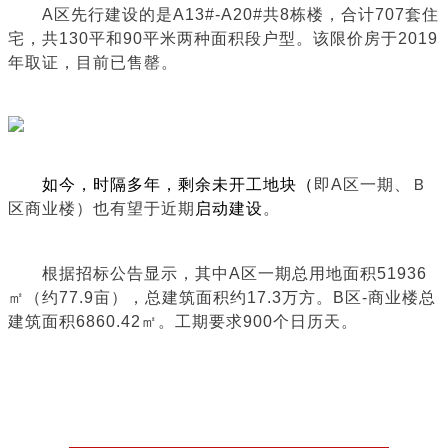
A区先行建设的是A13#-A20#共8栋楼，合计707套住
宅，共130平和90平米两种面积段户型。该限价房于2019
年取证，目前已售罄。
如今，时隔多年，剩余未开工地块（
即A区一期、Ｂ
区商业楼）也有望于近期
启动建设
。
根据招标公告显示，其中
A区一期总用地面积51936
㎡（约77.9亩），总建筑面积约17.3万方。B区-商业楼总
建筑面积6860.42㎡。工期要求900个日历天。