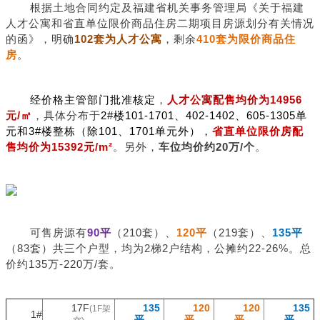
根据土地合同约定及福建省机关事务管理局《关于福建
人才公寓和省直单位限价商品住房二期项目房源划分有关情况
的函》，明确
102套为人才公寓
，剩余
410套为限价商品住
房
。
经价格主管部门批准核定
，
人才公寓配售均价为14956
元/㎡
，具体分布于
2#楼101-1701、402-1402、605-1305单
元和3#楼整栋（除101、1701单元外），
省直单位限价房配
售均价为15392元/m²
。另外，
车位均价约20万/个
。
可售房源有
90平
（210套）、
120平
（219套）、
135平
（83套）共三个户型，均为2梯2户结构，公摊约22-26%。总
价约135万-220万/套。
17F
135
120
120
135
(1F架
1#
平
平
平
平