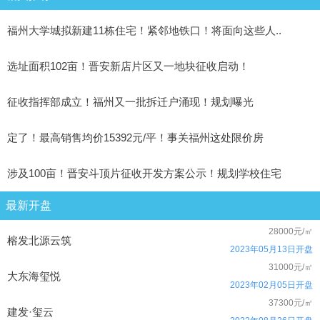
福州大学城拟新建11栋住宅！紧邻地铁口！将面向这些人..
选址面积102亩！晋安新店片区又一地块征收启动！
征收指挥部成立！​福州又一批拆迁户涌现！规划曝光
定了！最高销售均价15392元/平！事关福州这处限价房
涉及100亩！晋安斗顶片征收开发方案公示！规划学校住宅
最新开盘
28000元/㎡
榕发北源云筑
2023年05月13日开盘
31000元/㎡
大东海玺悦
2023年02月05日开盘
37300元/㎡
建发·玺云