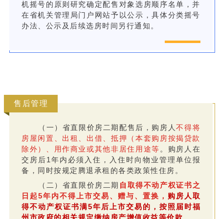
机摇号的原则研究确定配售对象选房顺序名单，并
在省机关管理局门户网站予以公示，具体分类摇号
办法、公示及后续选房时间另行通知。
售后管理
（一）省直限价房二期配售后，购房人
不得将
房屋闲置、出租、出借、抵押（本套购房按揭贷款
除外）、用作商业或其他非居住用途等
。购房人在
交房后1年内必须入住，入住时向物业管理单位报
备，同时按规定腾退承租的各类政策性住房。
（二）省直限价房二期
自取得不动产权证书之
日起5年内不得上市交易、赠与、置换，
购房人取
得不动产权证书满5年后上市交易的，按照届时福
州市政府的相关规定缴纳房产增值收益等价款
。