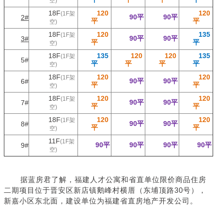
空)
18F
120
120
(1F架
90平
90平
2#
平
平
空)
18F
120
135
(1F架
90平
90平
3#
平
平
空)
18F
135
120
120
135
(1F架
5#
平
平
平
平
空)
18F
120
120
(1F架
90平
90平
6#
平
平
空)
18F
120
120
(1F架
90平
90平
7#
平
平
空)
18F
120
120
(1F架
90平
90平
8#
平
平
空)
11F
(1F架
90平
90平
90平
90平
9#
空)
据蓝房君了解，福建人才公寓和省直单位限价商品住房
二期项目位于晋安区新店镇鹅峰村横厝（东埔顶路30号），
新嘉小区东北面，建设单位为福建省直房地产开发公司。