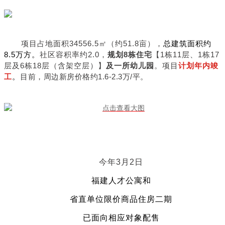
项目占地面积34556.5㎡（约51.8亩），
总建筑面积约
8.5万方。
社区容积率约2.0，
规划8栋住宅
【1栋11层、1栋17
层及6栋18层（含架空层）】
及一所幼儿园
。项目
计
划年内竣
工
。
目前，周边新房价格约1.6-2.3万/平。
今年3月2日
福建人才公寓和
省直单位限价商品住房二期
已面向相应对象配售