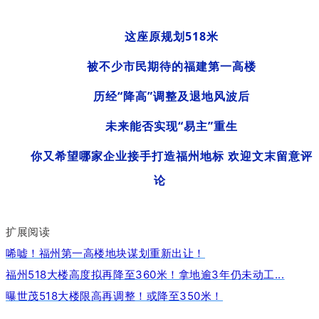
这座原规划518米
被不少市民期待的福建
第一高楼
历经“降高”调整
及退地风波后
未来能否实现“易主”重生
你又希望哪家企业接手打造福州地标 欢迎文末留意评
论
扩展阅读
唏嘘！福州第一高楼地块谋划重新出让！
福州518大楼高度拟再降至360米！拿地逾3年仍未动工...
曝世茂518大楼限高再调整！或降至350米！