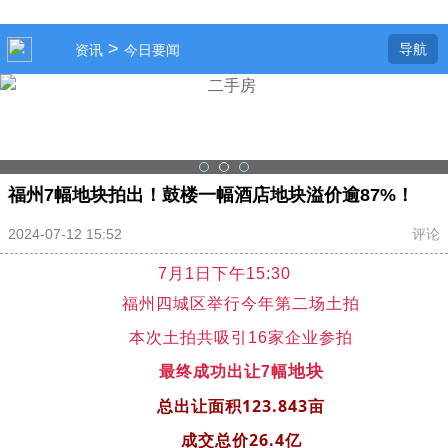
>
导航
资讯
今日要闻
福州7幅地块拍出！鼓楼一幅酒店地块溢价逾87%！
2024-07-12 15:52
评论
7月1日下午15:30
福州
四城区举行今年
第二场土拍
本次土拍共吸引16家企业参拍
地块
最终成功出让7幅
总出让面积
123.843亩
成交总价26.4
亿