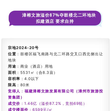
漳榕文旅溢价87%夺鼓楼北二环地块
拟建酒店 要求自持
宗地2024-20号
位置
：鼓楼区福飞南路与北二环路交叉口西北侧出让
地块
用途
：商业（酒店）用地
面积
：5531㎡（合8.3亩）
容积率
：4.0以下
限高
：80米
竞得人
：
福建漳榕文旅发展有限公司（漳州市旅游投
资集团）
成交价
：1.46亿（溢价87.2%，竞拍69轮）
成交楼面价
：
6599元/㎡