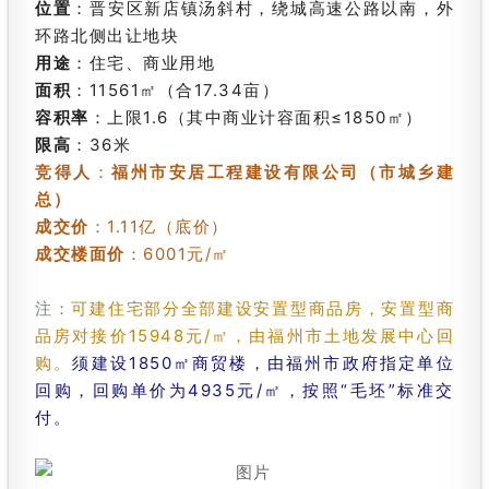
位置
：晋安区新店镇汤斜村，绕城高速公路以南，外
环路北侧出让地块
用途
：住宅、商业用地
面积
：11561㎡（合17.34亩）
容积率
：上限1.6（其中商业计容面积≤1850㎡）
限高
：36米
竞得人
：
福州市安居工程建设有限公司（市城乡建
总）
成交价
：1.11亿（底价）
成交楼面价
：
6001元/㎡
注：
可建住宅部分全部建设安置型商品房，安置型商
品房对接价15948元/㎡，由福州市土地发展中心回
购。
须建设1850㎡商贸楼，由福州市政府指定单位
回购，回购单价为4935元/㎡，按照“毛坯”标准交
付。