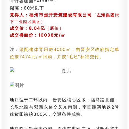
育计容建面≥4000㎡）
限高
：80米以下
竞得人：福州市园开安筑建设有限公司
（
左海集团
旗
下工业园区集团）
成交价
：8.04亿
（底价）
成交楼面价：16038元/㎡
注：
须配建体育用房4000㎡，由晋安区政府指定单
位按7474元/㎡回购，并按“毛坯”标准交付。
地块位于二环以内，晋安区核心区域，福马路北侧，
长乐北路与紫新东路交叉东南侧，南面距离地铁2号
线紫阳站约300米，交通条件成熟。
地块临近晋安湖公园，周边有世欧广场、紫阳商贸中