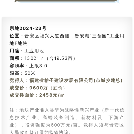
宗地2024-23号
位置
：晋安区福兴大道西侧，晋安湖“三创园”工业用
地F地块
用途
：工业用地
面积
：13021㎡（合19.53亩）
容积率
：上限3.0
限高
：50米
竞得人：福建省榕圣建设发展有限公司(市城乡建总)
成交价：9600万
（底价）
成交楼面价：2458元/㎡
注：地块产业准入类型为战略性新兴产业（新一代信
息技术产业、高端装备制造、新材料及上下游产
业），投资强度为600万元/亩。竞得人须与晋安区
人民政府签订履约监管协议。