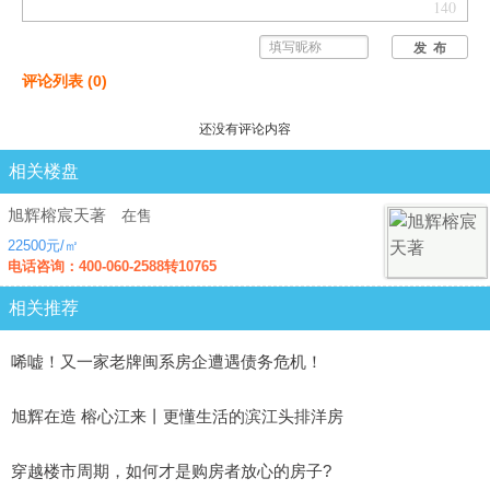
140
发 布
评论列表
(
0
)
还没有评论内容
相关楼盘
旭辉榕宸天著
在售
22500元/㎡
电话咨询：400-060-2588转10765
相关推荐
唏嘘！又一家老牌闽系房企遭遇债务危机！
旭辉在造 榕心江来丨更懂生活的滨江头排洋房
穿越楼市周期，如何才是购房者放心的房子?