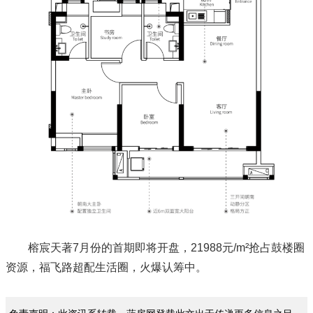
榕宸天著7月份的首期即将开盘，21988元/m²抢占鼓楼圈
资源，福飞路超配生活圈，火爆认筹中。