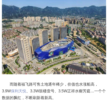
而随着福飞路可售土地逐年稀少，价值也水涨船高，
3.9W
保利天悦
、3.3W鼓楼壹号、3.5W正祥水榭芳庭…一个个
数据的飘红，不断刷新着新高。