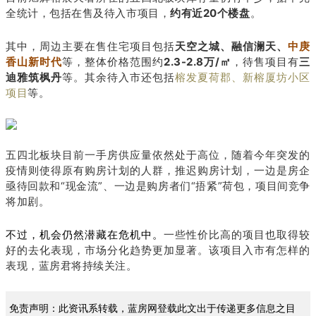
全统计，包括在售及待入市项目，
约有近20个楼盘
。
其中，周边主要在售住宅项目包括
天空之城
、
融信澜天、
中庚
香山新时代
等，整体价格范围约
2.3-2.8万/㎡
，待售项目有
三
迪雅筑枫丹
等。
其余待入市还包括
榕发夏荷郡、新榕厦坊小区
项目
等。
五四北板块目前一手房供应量依然处于高位，随着今年突发的
疫情则使得原有购房计划的人群，推迟购房计划，一边是房企
亟待回款和“现金流”、一边是购房者们“捂紧”荷包，项目间竞争
将加剧。
一些性价比高的项目也取得较
不过，机会仍然潜藏在危机中。
好的去化表现，市场分化趋势更加显著。该项目入市有怎样的
表现，蓝房君将持续关注。
免责声明：此资讯系转载，蓝房网登载此文出于传递更多信息之目