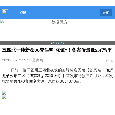
资讯
导航
五四北一纯新盘86套住宅"领证"！备案价最低2.4万/平
2020-05-12 15:19 蓝房网
评论
日前，位于福州五四北板块的旭辉榕宸天著【备案名：
旭辉
】首次取得预售许可证，本次
龙栖公馆二区（旭辉新店2019-36）
批复的
共476套住宅
房源，总面积38513.16㎡。