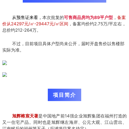
本次批复的
可售商
品房均为89平
户型
，
备案
从预售证来看，
价从24297元/㎡-29447元/㎡区间
，备案均价约2.75万/平左右，
总价约212-264万。
不过，目前项目具体户型尚未公开，届时开盘售价以售楼部
实际为准。
项目简介
旭辉榕宸天著
是中国地产前14强企业旭辉集团在福州打造的
又一住宅产品。
同时也是旭辉继左海岸、公元大观、江山雲出、
江南赋后的福州第五子（后浦项目案名待定）。