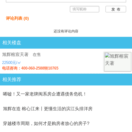
发 布
评论列表
(
0
)
还没有评论内容
相关楼盘
旭辉榕宸天著
在售
22500元/㎡
电话咨询：400-060-2588转10765
相关推荐
唏嘘！又一家老牌闽系房企遭遇债务危机！
旭辉在造 榕心江来丨更懂生活的滨江头排洋房
穿越楼市周期，如何才是购房者放心的房子?