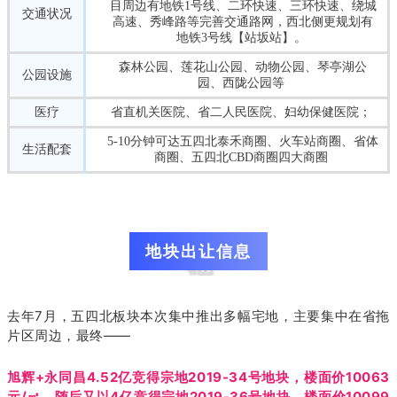
目周边有地铁1号线、二环快速、三环快速、绕城
交通状况
高速、秀峰路等完善交通路网，西北侧更规划有
地铁3号线【站坂站】。
森林公园、莲花山公园、动物公园、琴亭湖公
公园设施
园、西陇公园等
医疗
省直机关医院、省二人民医院、妇幼保健医院；
5-10分钟可达五四北泰禾商圈、火车站商圈、省体
生活配套
商圈、五四北CBD商圈四大商圈
地块出让信息
去年7月，五四北板块本次集中推出多幅宅地，主要集中在省拖
片区周边，最终——
旭辉+永同昌4.52亿竞得宗地2019-34号地块，楼面价10063
元/㎡，
随后又以4亿竞得宗地2019-36号地块，楼面价10099